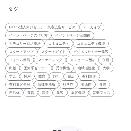
タグ
Peatix法人向けセミナー集客広告サービス
アーカイブ
イベントページの作り方
イベントページ公開後
カテゴリー別活用法
コミュニティ
コミュニティ機能
スタートアップ
スタートガイド
ビジネスセミナー集客
フォーム機能
マーケティング
メッセージ機能
企画
出版
医療系セミナー
受付機能
地域活性化
大学
学会
採用
教育
旅行
書店
有料集客
有料集客事例
法律事務所
科学館
美術館
育児
自治体
運営
酒造
集客
集客機能
音楽フェス