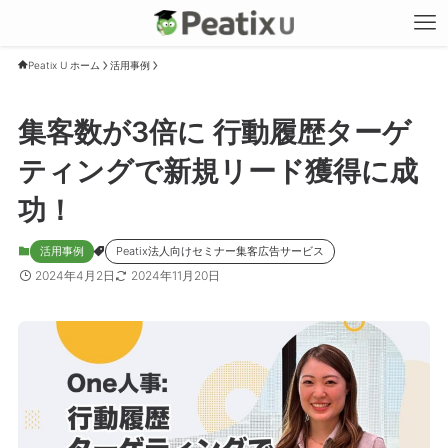
Peatix U ホーム
活用事例
集客数が3倍に 行動履歴ターゲ
ティングで新規リード獲得に成
功！
活用事例
Peatix法人向けセミナー集客広告サービス
2024年4月2日
2024年11月20日