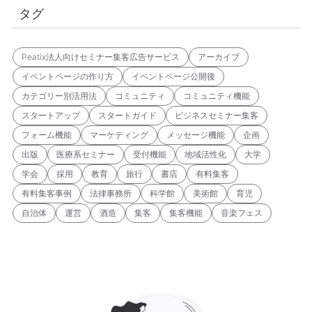
タグ
Peatix法人向けセミナー集客広告サービス
アーカイブ
イベントページの作り方
イベントページ公開後
カテゴリー別活用法
コミュニティ
コミュニティ機能
スタートアップ
スタートガイド
ビジネスセミナー集客
フォーム機能
マーケティング
メッセージ機能
企画
出版
医療系セミナー
受付機能
地域活性化
大学
学会
採用
教育
旅行
書店
有料集客
有料集客事例
法律事務所
科学館
美術館
育児
自治体
運営
酒造
集客
集客機能
音楽フェス