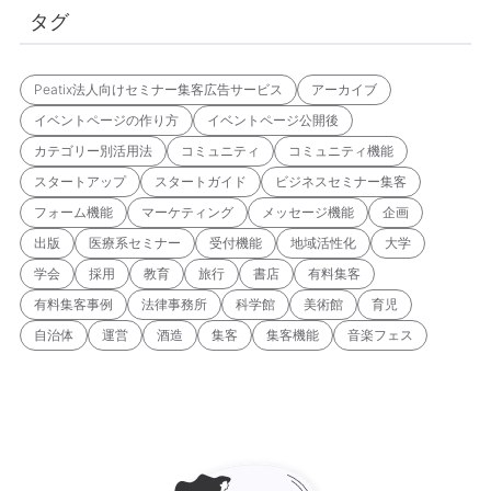
タグ
Peatix法人向けセミナー集客広告サービス
アーカイブ
イベントページの作り方
イベントページ公開後
カテゴリー別活用法
コミュニティ
コミュニティ機能
スタートアップ
スタートガイド
ビジネスセミナー集客
フォーム機能
マーケティング
メッセージ機能
企画
出版
医療系セミナー
受付機能
地域活性化
大学
学会
採用
教育
旅行
書店
有料集客
有料集客事例
法律事務所
科学館
美術館
育児
自治体
運営
酒造
集客
集客機能
音楽フェス