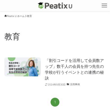
Peatix U ホーム
教育
教育
「割引コードを活用して会員数ア
ップ」数千人の会員を持つ先生の
学校が行うイベントとの連携の秘
訣
活用事例
2024年9月30日
1