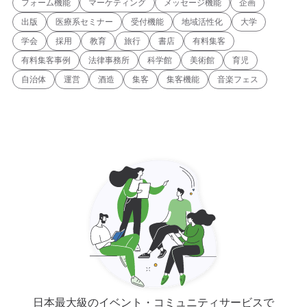
フォーム機能
マーケティング
メッセージ機能
企画
出版
医療系セミナー
受付機能
地域活性化
大学
学会
採用
教育
旅行
書店
有料集客
有料集客事例
法律事務所
科学館
美術館
育児
自治体
運営
酒造
集客
集客機能
音楽フェス
日本最大級のイベント・コミュニティサービスで