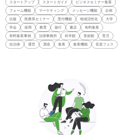
スタートアップ
スタートガイド
ビジネスセミナー集客
フォーム機能
マーケティング
メッセージ機能
企画
出版
医療系セミナー
受付機能
地域活性化
大学
学会
採用
教育
旅行
書店
有料集客
有料集客事例
法律事務所
科学館
美術館
育児
自治体
運営
酒造
集客
集客機能
音楽フェス