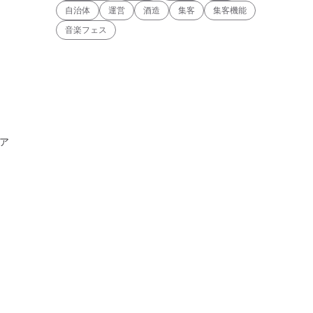
自治体
運営
酒造
集客
集客機能
音楽フェス
ア