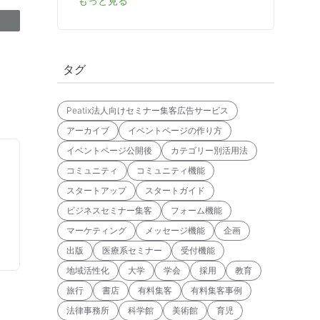
もっと見る
タグ
Peatix法人向けセミナー集客広告サービス
アーカイブ
イベントページの作り方
イベントページ公開後
カテゴリー別活用法
コミュニティ
コミュニティ機能
スタートアップ
スタートガイド
ビジネスセミナー集客
フォーム機能
マーケティング
メッセージ機能
企画
出版
医療系セミナー
受付機能
地域活性化
大学
学会
採用
教育
旅行
書店
有料集客
有料集客事例
法律事務所
科学館
美術館
育児