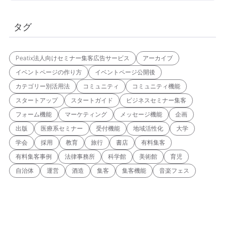
タグ
Peatix法人向けセミナー集客広告サービス
アーカイブ
イベントページの作り方
イベントページ公開後
カテゴリー別活用法
コミュニティ
コミュニティ機能
スタートアップ
スタートガイド
ビジネスセミナー集客
フォーム機能
マーケティング
メッセージ機能
企画
出版
医療系セミナー
受付機能
地域活性化
大学
学会
採用
教育
旅行
書店
有料集客
有料集客事例
法律事務所
科学館
美術館
育児
自治体
運営
酒造
集客
集客機能
音楽フェス