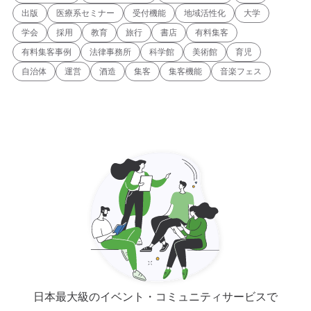
出版
医療系セミナー
受付機能
地域活性化
大学
学会
採用
教育
旅行
書店
有料集客
有料集客事例
法律事務所
科学館
美術館
育児
自治体
運営
酒造
集客
集客機能
音楽フェス
日本最大級のイベント・コミュニティサービスで