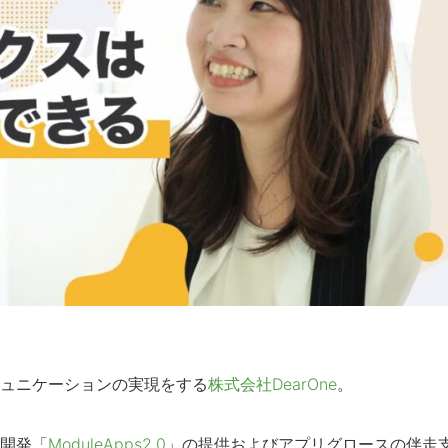
ュニケーションの実現をする
株式会社DearOne
。
開発「
ModuleApps2.0
」の提供およびアプリグロースの伴走