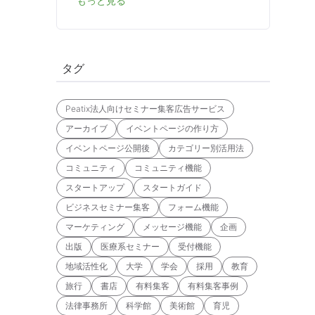
もっと見る
タグ
Peatix法人向けセミナー集客広告サービス
。
アーカイブ
イベントページの作り方
イベントページ公開後
カテゴリー別活用法
コミュニティ
コミュニティ機能
スタートアップ
スタートガイド
ビジネスセミナー集客
フォーム機能
マーケティング
メッセージ機能
企画
出版
医療系セミナー
受付機能
地域活性化
大学
学会
採用
教育
旅行
書店
有料集客
有料集客事例
法律事務所
科学館
美術館
育児