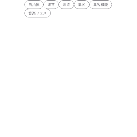
自治体
運営
酒造
集客
集客機能
音楽フェス