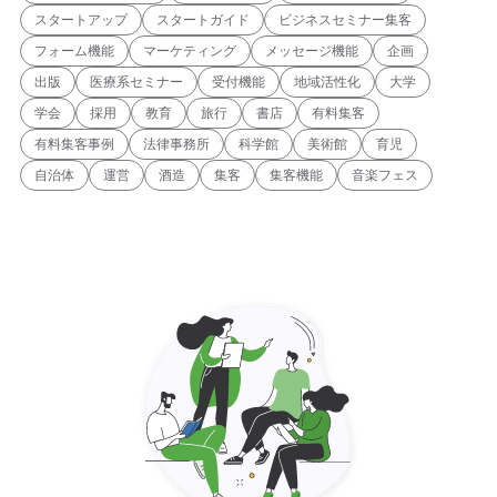
スタートアップ
スタートガイド
ビジネスセミナー集客
フォーム機能
マーケティング
メッセージ機能
企画
出版
医療系セミナー
受付機能
地域活性化
大学
学会
採用
教育
旅行
書店
有料集客
有料集客事例
法律事務所
科学館
美術館
育児
自治体
運営
酒造
集客
集客機能
音楽フェス