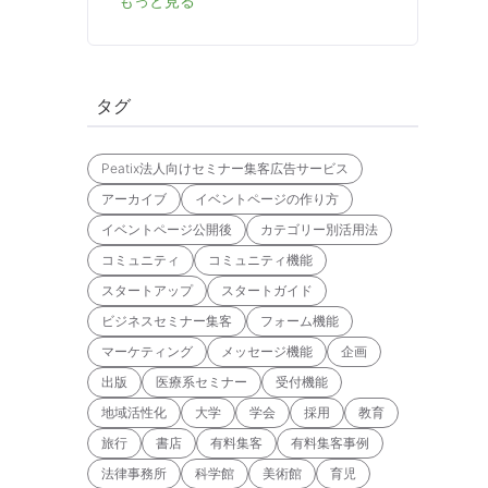
もっと見る
タグ
Peatix法人向けセミナー集客広告サービス
アーカイブ
イベントページの作り方
イベントページ公開後
カテゴリー別活用法
コミュニティ
コミュニティ機能
スタートアップ
スタートガイド
。
ビジネスセミナー集客
フォーム機能
マーケティング
メッセージ機能
企画
出版
医療系セミナー
受付機能
地域活性化
大学
学会
採用
教育
旅行
書店
有料集客
有料集客事例
法律事務所
科学館
美術館
育児