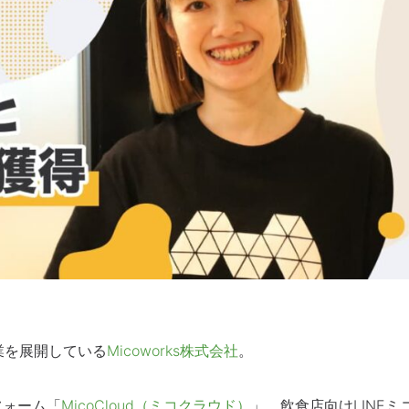
業を展開している
Micoworks株式会社
。
フォーム「
MicoCloud（ミコクラウド）
」、飲食店向けLINEミ