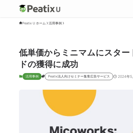
Peatix U ホーム
活用事例
低単価からミニマムにスター
ドの獲得に成功
2024年
活用事例
Peatix法人向けセミナー集客広告サービス