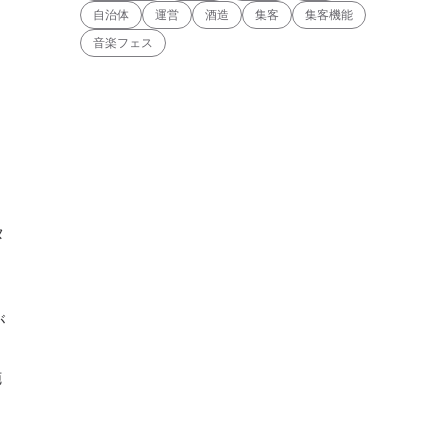
う
自治体
運営
酒造
集客
集客機能
音楽フェス
タ
が
施