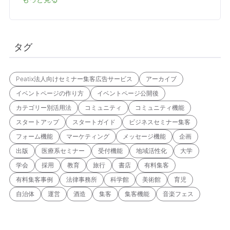
タグ
Peatix法人向けセミナー集客広告サービス
アーカイブ
イベントページの作り方
イベントページ公開後
カテゴリー別活用法
コミュニティ
コミュニティ機能
スタートアップ
スタートガイド
ビジネスセミナー集客
フォーム機能
マーケティング
メッセージ機能
企画
出版
医療系セミナー
受付機能
地域活性化
大学
学会
採用
教育
旅行
書店
有料集客
有料集客事例
法律事務所
科学館
美術館
育児
自治体
運営
酒造
集客
集客機能
音楽フェス