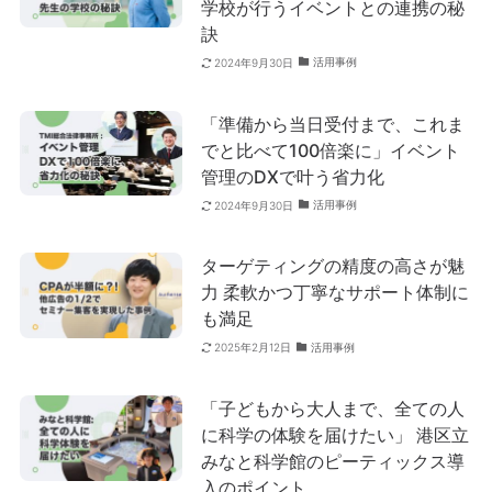
学校が行うイベントとの連携の秘
訣
活用事例
2024年9月30日
「準備から当日受付まで、これま
でと比べて100倍楽に」イベント
管理のDXで叶う省力化
活用事例
2024年9月30日
ターゲティングの精度の高さが魅
力 柔軟かつ丁寧なサポート体制に
も満足
活用事例
2025年2月12日
「子どもから大人まで、全ての人
に科学の体験を届けたい」 港区立
みなと科学館のピーティックス導
入のポイント