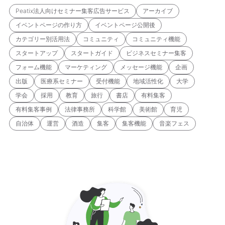
Peatix法人向けセミナー集客広告サービス
アーカイブ
イベントページの作り方
イベントページ公開後
カテゴリー別活用法
コミュニティ
コミュニティ機能
スタートアップ
スタートガイド
ビジネスセミナー集客
フォーム機能
マーケティング
メッセージ機能
企画
出版
医療系セミナー
受付機能
地域活性化
大学
学会
採用
教育
旅行
書店
有料集客
有料集客事例
法律事務所
科学館
美術館
育児
自治体
運営
酒造
集客
集客機能
音楽フェス